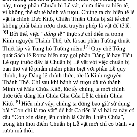
này, trong phần Chuẩn bị Lễ vật, chưa diễn ra hiến tế,
vì không thể sát tế bánh và rượu. Chúng ta chỉ hiến tế lễ
vật là chính Đức Kitô, Chiên Thiên Chúa bị sát tế chứ
không phải bánh rượu chưa truyền phép là vật để tế lễ.
[6]
Bởi thế, việc
“dâng lễ”
thực sự chỉ diễn ra trong
Kinh nguyện Thánh Thể, tức là sau phần Tường thuật
[7]
Thiết lập và Tung hô Tưởng niệm.
Quy chế Tổng
quát Sách lễ Roma hiện nay gọi phần Dâng lễ hay Tiểu
Lễ quy trước đây là Chuẩn bị Lễ vật với việc chuẩn bị
bàn thờ và lễ phẩm nhằm phân biệt với phần Lễ quy
chính, hay Dâng lễ chính thức, tức là Kinh nguyện
Thánh Thể. Chỉ sau khi bánh và rượu đã trở thành
Mình và Máu Chúa Kitô, lúc ấy chúng ta mới chính
thức tiến dâng lên Chúa Cha Của Lễ là chính Chúa
[8]
Kitô.
Hiểu như vậy, chúng ta đừng bao giờ sử dụng
bài “Con chỉ là tạo vật” để hát Ca tiến lễ vì bài ca này có
câu “Con xin dâng lên chính là Chiên Thiên Chúa”,
trong khi thời điểm Chuẩn bị Lễ vật mới chỉ có bánh và
rượu mà thôi.