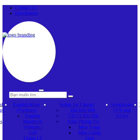
Contact Us
Distribution
al
English Mass
Songs for Liturgy
Songbooks
gs
(Vietnam)
Bài Hát Mới
(VN and
English
Tất Cả Bài Hát
USA)
ls
Masses in
Năm Phụng Vụ
Vietnam /
Mùa Vọng
Giờ
Mùa Giáng
Thánh Lễ
Sinh