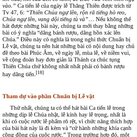
vào.”
Ca tiến lễ của ngày lễ Thăng Thiên được trích từ
Tv 47, 6:
“Thiên Chúa ngự lên, rộn rã tiếng hò reo,
Chúa ngự lên, vang dội tiếng tù và”
… Nếu không thể
hát được những bài này, chúng ta mới thay bằng những
bài có ý nghĩa “dâng bánh rượu, dâng hồn xác lên
Chúa.” Điều này có nghĩa là trong nghi thức Chuẩn bị
Lễ vật, chúng ta nên hát những bài có nội dung hay chủ
đề theo bài Phúc Âm, về ngày lễ, mùa lễ, về niềm vui,
về cộng đoàn hay đơn giản là Thánh ca chúc tụng
Thiên Chúa chứ không nhất nhất phải có bánh rượu
[18]
hay dâng tiến.
Tham dự vào phần Chuẩn bị Lễ vật
Thứ nhất, chúng ta có thể hát bài Ca tiến lễ trong
những dịp lễ Chúa nhật, lễ kính hay lễ trọng, nhất là
khi có cuộc rước lễ phẩm rõ rệt, vì chức năng thích hợp
của bài hát này là đi kèm và “cử hành những khía cạnh
cộng đồng của cuộc rước.” Trong trường hợp đó, một