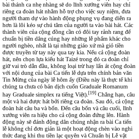
bài thánh ca nhẹ nhàng sẽ do lĩnh xướng viên hay chỉ
riêng ca đoàn hát nhằm hỗ trợ cho việc suy niệm, đưa
người tham dự vào hành động phụng vụ đang diễn ra
hơn là lôi kéo sự chú tâm của người ta vào bài hát. Các
thành viên của cộng đồng cần có đôi tay rảnh rang để
chuẩn bị tiền dâng cúng hay những lễ phẩm khác cho
người nghèo, nhất là tại những giáo xứ mà giỏ tiền
được truyền từ tay này qua tay kia. Nếu cả cộng đoàn
hát, nên chọn lựa kiểu hát Taizé trong đó ca đoàn chỉ
giữ vai trò dẫn đầu, không loại trừ hay lấn át cộng đoàn
với nội dung của bài Ca tiến lễ dựa trên chính bản văn
Tin Mừng của ngày lễ hôm ấy (Điều này là thực tế khi
chúng ta chưa có bản dịch cuốn Graduale Romanum
[19]
hay Graduale simplex ra tiếng Việt).
Chẳng hạn, câu
một và hai được hát bởi riêng ca đoàn. Sau đó, cả cộng
đoàn hát câu ba và bốn. Đến câu bốn và câu cuối, lĩnh
xướng viên ra hiệu cho cả cộng đoàn đứng lên. Hành
động này sẽ đánh động dân chúng nhận ra bài Ca tiến
lễ không chỉ đơn giản là một hoạt động chèn vào nghi
thức đang khi thu tiền lạc quyên và Chuẩn bị Lễ vật