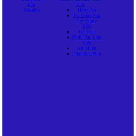
trên
Tình
Youtube
Hồng Ân
Hy Vọng Sau
Cơn Nguy
Biến
Tín Thác
Bình Tâm Làm
Việc
An Nhiên
Thánh Ca Hay