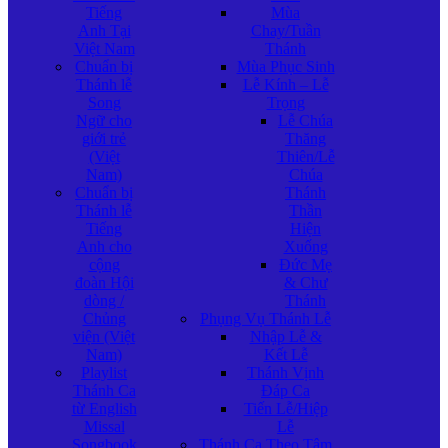
Tiếng
Mùa
Anh Tại
Chay/Tuần
Việt Nam
Thánh
Chuẩn bị
Mùa Phục Sinh
Thánh lễ
Lễ Kính – Lễ
Song
Trọng
Ngữ cho
Lễ Chúa
giới trẻ
Thăng
(Việt
Thiên/Lễ
Nam)
Chúa
Chuẩn bị
Thánh
Thánh lễ
Thần
Tiếng
Hiện
Anh cho
Xuống
cộng
Đức Mẹ
đoàn Hội
& Chư
dòng /
Thánh
Chủng
Phụng Vụ Thánh Lễ
viện (Việt
Nhập Lễ &
Nam)
Kết Lễ
Playlist
Thánh Vịnh
Thánh Ca
Đáp Ca
từ English
Tiến Lễ/Hiệp
Missal
Lễ
Songbook
Thánh Ca Theo Tâm