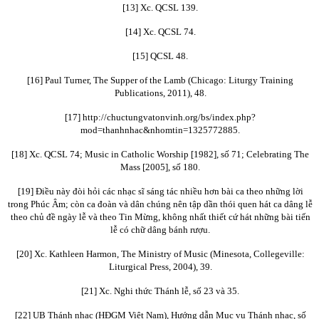
[13] Xc. QCSL 139.
[14] Xc. QCSL 74.
[15] QCSL 48.
[16] Paul Turner, The Supper of the Lamb (Chicago: Liturgy Training
Publications, 2011), 48.
[17] http://chuctungvatonvinh.org/bs/index.php?
mod=thanhnhac&nhomtin=1325772885.
[18] Xc. QCSL 74; Music in Catholic Worship [1982], số 71; Celebrating The
Mass [2005], số 180.
[19] Điều này đòi hỏi các nhạc sĩ sáng tác nhiều hơn bài ca theo những lời
trong Phúc Âm; còn ca đoàn và dân chúng nên tập dần thói quen hát ca dâng lễ
theo chủ đề ngày lễ và theo Tin Mừng, không nhất thiết cứ hát những bài tiến
lễ có chữ dâng bánh rượu.
[20] Xc. Kathleen Harmon, The Ministry of Music (Minesota, Collegeville:
Liturgical Press, 2004), 39.
[21] Xc. Nghi thức Thánh lễ, số 23 và 35.
[22] UB Thánh nhạc (HĐGM Việt Nam), Hướng dẫn Mục vụ Thánh nhạc, số