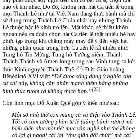
nào về âm nhạc. Do đó, không nên hát Ca tiến lễ trong
mọi Thánh Lễ như tại Việt Nam đang thực hành mà chỉ
sử dụng trong Thánh Lễ Chúa nhật hay những Thánh
Lễ thuộc bậc lễ kính trở lên. Mặt khác, sẽ thiếu khôn
ngoan nếu ca đoàn chọn hát Ca tiến lễ thật nhiều bè hay
phức tạp trong khi chẳng mảy may để ý đến việc hát
những phần quan trọng hơn Ca tiến lễ rất nhiều như:
Tung hô Tin Mừng, Tung hô Tưởng niệm, Thánh
Thánh Thánh và Amen long trọng sau Vinh tụng ca kết
[22]
thúc Kinh nguyện Thánh Thể.
Đức Giáo hoàng
Bênêđictô XVI viết: “
Để được sống đúng ý nghĩa của
cử chỉ này, không cần nhấn mạnh thêm bằng những
[
23]
hình thức rườm rà không thích hợp.”
Còn linh mục Đỗ Xuân Quế góp ý kiến như sau:
Một số nhà thờ còn mang cả vũ điệu vào Thánh Lễ.
Tôi có cảm tưởng phần tế lễ (dâng bánh rượu) mà
biểu diễn như một tiết mục văn nghệ như thế không
có lợi gì ngoài cái lợi “thư giãn đôi chút” mà cái