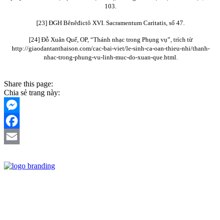
103.
[23] ĐGH Bênêđictô XVI. Sacramentum Caritatis, số 47.
[24] Đỗ Xuân Quế, OP, “Thánh nhạc trong Phụng vụ”, trích từ
http://giaodantanthaison.com/cac-bai-viet/le-sinh-ca-oan-thieu-nhi/thanh-
nhac-trong-phung-vu-linh-muc-do-xuan-que.html.
Share this page:
Chia sẻ trang này:
Messenger
Facebook
Email