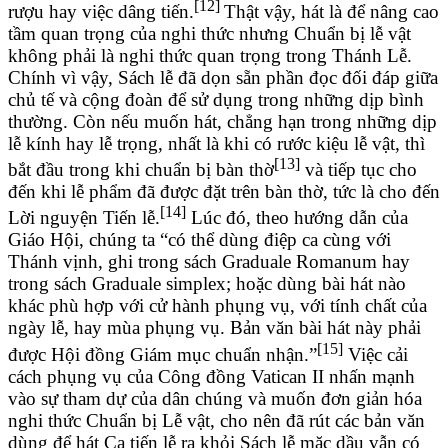
[12]
rượu hay việc dâng tiến.
Thật vậy, hát là để nâng cao
tầm quan trọng của nghi thức nhưng Chuẩn bị lễ vật
không phải là nghi thức quan trọng trong Thánh Lễ.
Chính vì vậy, Sách lễ đã dọn sẵn phần đọc đối đáp giữa
chủ tế và cộng đoàn để sử dụng trong những dịp bình
thường. Còn nếu muốn hát, chẳng hạn trong những dịp
lễ kính hay lễ trọng, nhất là khi có rước kiệu lễ vật, thì
[13]
bắt đầu trong khi chuẩn bị bàn thờ
và tiếp tục cho
đến khi lễ phẩm đã được đặt trên bàn thờ, tức là cho đến
[14]
Lời nguyện Tiến lễ.
Lúc đó, theo hướng dẫn của
Giáo Hội, chúng ta “có thể dùng điệp ca cùng với
Thánh vịnh, ghi trong sách Graduale Romanum hay
trong sách Graduale simplex; hoặc dùng bài hát nào
khác phù hợp với cử hành phụng vụ, với tính chất của
ngày lễ, hay mùa phụng vụ. Bản văn bài hát này phải
[15]
được Hội đồng Giám mục chuẩn nhận.”
Việc cải
cách phụng vụ của Công đồng Vatican II nhấn mạnh
vào sự tham dự của dân chúng và muốn đơn giản hóa
nghi thức Chuẩn bị Lễ vật, cho nên đã rút các bản văn
dùng để hát Ca tiến lễ ra khỏi Sách lễ mặc dầu vẫn có