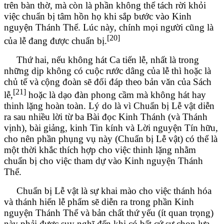
trên bàn thờ, mà còn là phần không thể tách rời khỏi
việc chuẩn bị tâm hồn họ khi sắp bước vào Kinh
nguyện Thánh Thể. Lúc này, chính mọi người cũng là
[20]
của lễ đang được chuẩn bị.
Thứ hai, nếu không hát Ca tiến lễ, nhất là trong
những dịp không có cuộc rước dâng của lễ thì hoặc là
chủ tế và cộng đoàn sẽ đối đáp theo bản văn của Sách
[21]
lễ,
hoặc là dạo đàn phong cầm mà không hát hay
thinh lặng hoàn toàn. Lý do là vì Chuẩn bị Lễ vật diễn
ra sau nhiều lời từ ba Bài đọc Kinh Thánh (và Thánh
vịnh), bài giảng, kinh Tin kính và Lời nguyện Tín hữu,
cho nên phần phụng vụ này (Chuẩn bị Lễ vật) có thể là
một thời khắc thích hợp cho việc thinh lặng nhằm
chuẩn bị cho việc tham dự vào Kinh nguyện Thánh
Thể.
Chuẩn bị Lễ vật là sự khai mào cho việc thánh hóa
và thánh hiến lễ phẩm sẽ diễn ra trong phần Kinh
nguyện Thánh Thể và bản chất thứ yếu (ít quan trọng)
này phải được suy nghĩ đến khi có bất cứ sự chọn lựa