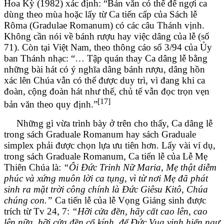
Hoa Kỳ (1982) xác định: “Bản văn có thể để ngợi ca
dùng theo mùa hoặc lấy từ Ca tiến cấp của Sách lễ
Rôma (Gradulae Romanum) có các câu Thánh vịnh.
Không cần nói về bánh rượu hay việc dâng của lễ (số
71). Còn tại Việt Nam, theo thông cáo số 3/94 của Ủy
ban Thánh nhạc: “… Tập quán thay Ca dâng lễ bằng
những bài hát có ý nghĩa dâng bánh rượu, dâng hồn
xác lên Chúa vẫn có thể được duy trì, vì đang khi ca
đoàn, cộng đoàn hát như thế, chủ tế vẫn đọc trọn vẹn
[17]
bản văn theo quy định.”
Những gì vừa trình bày ở trên cho thấy, Ca dâng lễ
trong sách Graduale Romanum hay sách Graduale
simplex phải được chọn lựa ưu tiên hơn. Lấy vài ví dụ,
trong sách Graduale Romanum, Ca tiến lễ của Lễ Mẹ
Thiên Chúa là:
“Ôi Đức Trinh Nữ Maria, Mẹ thật diễm
phúc và xứng muôn lời ca tụng, vì từ nơi Mẹ đã phát
sinh ra mặt trời công chính là Đức Giêsu Kitô, Chúa
chúng con.”
Ca tiến lễ của lễ Vọng Giáng sinh được
trích từ Tv 24, 7:
“Hỡi cửa đền, hãy cất cao lên, cao
lên nữa, hỡi cửa đền cổ kính, để Đức Vua vinh hiển ngự