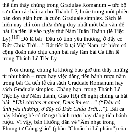
thể tìm thấy chúng trong Gradulae Romanum – tức bộ
sưu tầm các bài ca cho Thánh Lễ, hoặc trong một phiên
bản đơn giản hơn là cuốn Graduale simplex. Sách lễ
hiện nay chỉ còn chứa đựng duy nhất một bản văn để
hát Ca tiến lễ vào ngày thứ Năm Tuần Thánh (lễ Tiệc
[16]
Ly).
Đó là bài “Đâu có tình yêu thương, ở đấy có
Đức Chúa Trời…” Rất tiếc là tại Việt Nam, rất hiếm có
cộng đoàn nào chịu chọn bài này làm bài Ca tiến lễ
trong Thánh Lễ Tiệc Ly.
Nói chung, chúng ta không bao giờ tìm thấy những
từ như bánh – rượu hay việc dâng tiến bánh rượu nằm
trong bài Ca tiến lễ của sách Graduale Romanum hay
sách Graduale simplex. Chẳng hạn, trong Thánh Lễ
Tiệc Ly thứ Năm thánh, Giáo Hội đề nghị chúng ta hát
bài:
“Ubi cáritas et amor, Deus ibi est…” (“Đâu có
tình yêu thương, ở đấy có Đức Chúa Trời…”)
. Bài ca
này không hề có từ ngữ bánh rượu hay dâng tiến bánh
rượu. Vì vậy, bản Hướng dẫn về “Âm nhạc trong
Phụng tự Công giáo” (phần “Chuẩn bị Lễ phẩm”) của