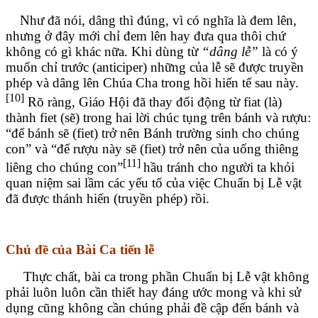
Như đã nói, dâng thì đúng, vì có nghĩa là đem lên,
nhưng ở đây mới chỉ đem lên hay đưa qua thôi chứ
không có gì khác nữa. Khi dùng từ
“dâng lễ”
là có ý
muốn chỉ trước (anticiper) những của lễ sẽ được truyền
phép và dâng lên Chúa Cha trong hồi hiến tế sau này.
[10]
Rõ ràng, Giáo Hội đã thay đổi động từ fiat (là)
thành fiet (sẽ) trong hai lời chúc tụng trên bánh và rượu:
“để bánh sẽ (fiet) trở nên Bánh trường sinh cho chúng
con” và “để rượu này sẽ (fiet) trở nên của uống thiêng
[11]
liêng cho chúng con”
hầu tránh cho người ta khỏi
quan niệm sai lầm các yếu tố của việc Chuẩn bị Lễ vật
đã được thánh hiến (truyền phép) rồi.
Chủ đề của Bài Ca tiến lễ
Thực chất, bài ca trong phần Chuẩn bị Lễ vật không
phải luôn luôn cần thiết hay đáng ước mong và khi sử
dụng cũng không cần chúng phải đề cập đến bánh và