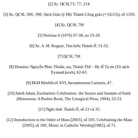
[2] Xc. QCSL73; 77; 214.
[3] Xc. QCSL 306; 390; Sách Giáo lý Hội Thánh Công giáo (= GLCG), số 1350.
[4] Xc. QCSL 79f
[5] Notitiae 6 (1970) 37-38, no 25-26.
[6] Xc. A. M. Roguet, Tìm hiểu Thánh lễ, 51-52.
[7] QCSL 79f.
[8] Dominic Nguyễn Phúc Thuần, sss, Thánh Thể – Hy lễ Tạ ơn (Tủ sách
Eymard,knxb), 62-63.
[9] ĐGH Bênêđictô XVI, Sacramentum Caritatis, 47.
[10] Adoft Adam, Eucharistic Celebration: the Source and Summit of Faith
(Minnesota: A Pueblo Book, The Liturgical Press, 1994), 52-53.
[11] Nghi thức Thánh lễ, số 23 và 35.
[12] Introduction to the Order of Mass [2003], số 105; Celebrating the Mass
[2005], số 180; Music in Catholic Worship[1982], số 71.