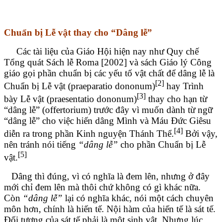
Chuẩn bị Lễ vật thay cho “Dâng lễ”
Các tài liệu của Giáo Hội hiện nay như Quy chế
Tổng quát Sách lễ Roma [2002] và sách Giáo lý Công
giáo gọi phần chuẩn bị các yếu tố vật chất để dâng lễ là
[2]
Chuẩn bị Lễ vật (praeparatio dononum)
hay Trình
[3]
bày Lễ vật (praesentatio dononum)
thay cho hạn từ
“dâng lễ” (offertorium) trước đây vì muốn dành từ ngữ
“dâng lễ” cho việc hiến dâng Mình và Máu Đức Giêsu
[4]
diễn ra trong phần Kinh nguyện Thánh Thể.
Bởi vậy,
nên tránh nói tiếng
“dâng lễ”
cho phần Chuẩn bị Lễ
[5]
vật.
Dâng thì đúng, vì có nghĩa là đem lên, nhưng ở đây
mới chỉ đem lên mà thôi chứ không có gì khác nữa.
Còn
“dâng lễ”
lại có nghĩa khác, nói một cách chuyên
môn hơn, chính là hiến tế. Nội hàm của hiến tế là sát tế.
Đối tượng của sát tế phải là một sinh vật. Nhưng lúc