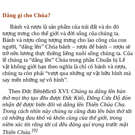
Dâng gì cho Chúa?
Bánh và rượu là sản phẩm của trái đất và do đó
tượng trưng cho thế giới và đời sống của chúng ta.
Bánh và rượu cũng tượng trưng cho lao công của con
người, “dâng lên” Chúa bánh – rượu để bánh – rượu sẽ
trở nên lương thực thiêng liêng nuôi sống chúng ta. Của
lễ chúng ta “dâng lên” Chúa trong phần Chuẩn bị Lễ
vật không giới hạn theo nghĩa là chỉ có bánh và rượu,
chúng ta còn phải “vượt qua những sự vật hữu hình mà
say mến những sự vô hình”.
Theo Đức Bênêđictô XVI:
Chúng ta dâng lên bàn
thờ mọi thọ tạo đều được Đức Kitô, Đấng Cứu Độ đón
nhận để được biến đổi và dâng lên Thiên Chúa Cha.
Trong cách nhìn này chúng ta cũng đưa lên bàn thờ tất
cả những đau khổ và khốn cùng của thế giới, trong
niềm xác tín rằng tất cả đều đáng quí trọng trước mặt
[9]
Thiên Chúa.