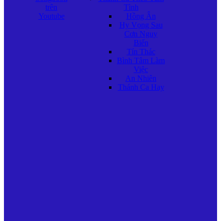
trên
Tình
Youtube
Hồng Ân
Hy Vọng Sau
Cơn Nguy
Biến
Tín Thác
Bình Tâm Làm
Việc
An Nhiên
Thánh Ca Hay