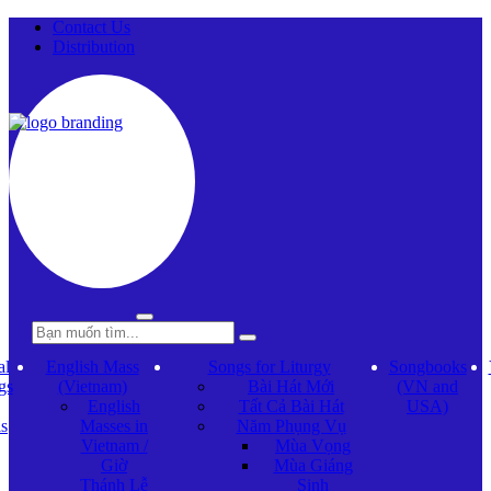
Contact Us
Distribution
al
English Mass
Songs for Liturgy
Songbooks
gs
(Vietnam)
Bài Hát Mới
(VN and
English
Tất Cả Bài Hát
USA)
ls
Masses in
Năm Phụng Vụ
Vietnam /
Mùa Vọng
Giờ
Mùa Giáng
Thánh Lễ
Sinh