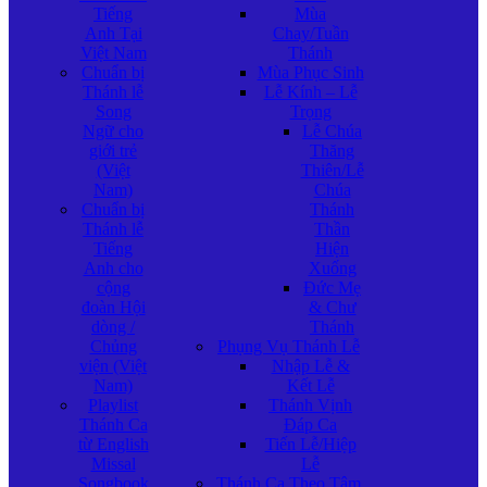
Tiếng
Mùa
Anh Tại
Chay/Tuần
Việt Nam
Thánh
Chuẩn bị
Mùa Phục Sinh
Thánh lễ
Lễ Kính – Lễ
Song
Trọng
Ngữ cho
Lễ Chúa
giới trẻ
Thăng
(Việt
Thiên/Lễ
Nam)
Chúa
Chuẩn bị
Thánh
Thánh lễ
Thần
Tiếng
Hiện
Anh cho
Xuống
cộng
Đức Mẹ
đoàn Hội
& Chư
dòng /
Thánh
Chủng
Phụng Vụ Thánh Lễ
viện (Việt
Nhập Lễ &
Nam)
Kết Lễ
Playlist
Thánh Vịnh
Thánh Ca
Đáp Ca
từ English
Tiến Lễ/Hiệp
Missal
Lễ
Songbook
Thánh Ca Theo Tâm