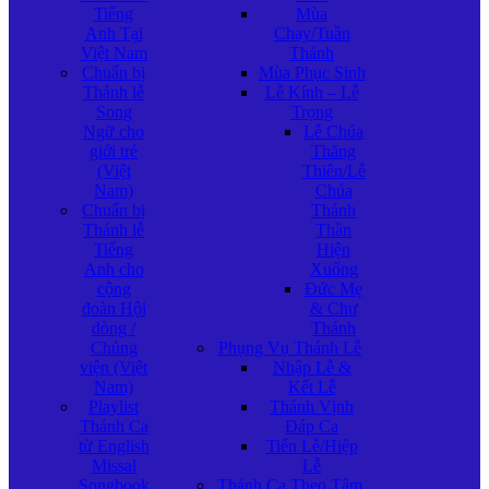
Tiếng
Mùa
Anh Tại
Chay/Tuần
Việt Nam
Thánh
Chuẩn bị
Mùa Phục Sinh
Thánh lễ
Lễ Kính – Lễ
Song
Trọng
Ngữ cho
Lễ Chúa
giới trẻ
Thăng
(Việt
Thiên/Lễ
Nam)
Chúa
Chuẩn bị
Thánh
Thánh lễ
Thần
Tiếng
Hiện
Anh cho
Xuống
cộng
Đức Mẹ
đoàn Hội
& Chư
dòng /
Thánh
Chủng
Phụng Vụ Thánh Lễ
viện (Việt
Nhập Lễ &
Nam)
Kết Lễ
Playlist
Thánh Vịnh
Thánh Ca
Đáp Ca
từ English
Tiến Lễ/Hiệp
Missal
Lễ
Songbook
Thánh Ca Theo Tâm