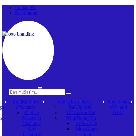
Contact Us
Distribution
al
English Mass
Songs for Liturgy
Songbooks
gs
(Vietnam)
Bài Hát Mới
(VN and
English
Tất Cả Bài Hát
USA)
ls
Masses in
Năm Phụng Vụ
Vietnam /
Mùa Vọng
Giờ
Mùa Giáng
Thánh Lễ
Sinh