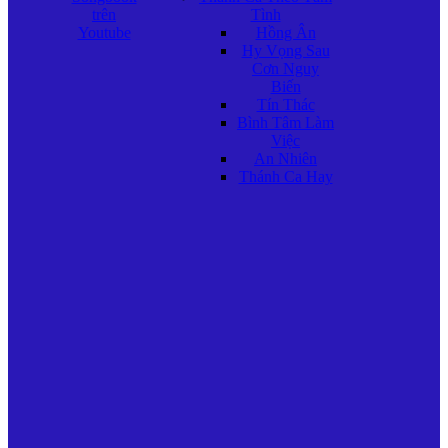
trên
Tình
Youtube
Hồng Ân
Hy Vọng Sau
Cơn Nguy
Biến
Tín Thác
Bình Tâm Làm
Việc
An Nhiên
Thánh Ca Hay