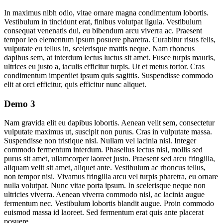
In maximus nibh odio, vitae ornare magna condimentum lobortis.
Vestibulum in tincidunt erat, finibus volutpat ligula. Vestibulum
consequat venenatis dui, eu bibendum arcu viverra ac. Praesent
tempor leo elementum ipsum posuere pharetra. Curabitur risus felis,
vulputate eu tellus in, scelerisque mattis neque. Nam rhoncus
dapibus sem, at interdum lectus luctus sit amet. Fusce turpis mauris,
ultrices eu justo a, iaculis efficitur turpis. Ut et metus tortor. Cras
condimentum imperdiet ipsum quis sagittis. Suspendisse commodo
elit at orci efficitur, quis efficitur nunc aliquet.
Demo 3
Nam gravida elit eu dapibus lobortis. Aenean velit sem, consectetur
vulputate maximus ut, suscipit non purus. Cras in vulputate massa.
Suspendisse non tristique nisl. Nullam vel lacinia nisl. Integer
commodo fermentum interdum. Phasellus lectus nisl, mollis sed
purus sit amet, ullamcorper laoreet justo. Praesent sed arcu fringilla,
aliquam velit sit amet, aliquet ante. Vestibulum ac rhoncus tellus,
non tempor nisi. Vivamus fringilla arcu vel turpis pharetra, eu ornare
nulla volutpat. Nunc vitae porta ipsum. In scelerisque neque non
ultricies viverra. Aenean viverra commodo nisl, ac lacinia augue
fermentum nec. Vestibulum lobortis blandit augue. Proin commodo
euismod massa id laoreet. Sed fermentum erat quis ante placerat
posuere.