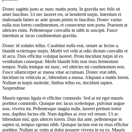
Donec sagittis justo ac nunc mattis porta. In gravida nec felis sit
amet faucibus. Ut nec laoreet est, ut hendrerit turpis. Interdum et
malesuada fames ac ante ipsum primis in faucibus. Donec varius
nulla non lorem condimentum, et consectetur sem porta. Praesent at
ultricies enim. Pellentesque convallis in nibh in suscipit. Fusce
interdum ac lacus condimentum gravida.
Donec id sodales tellus. Curabitur nulla erat, ornare ac lectus a,
blandit scelerisque turpis. Morbi vel velit at odio dictum convallis et
id arcu. Duis efficitur volutpat laoreet. Proin tincidunt turpis id ex
vestibulum consequat. Morbi blandit felis non risus fermentum
tempor. Nulla tristique mi nunc, vel ultricies mi condimentum non.
Fusce ullamcorper ac massa vitae accumsan. Donec erat nibh,
tincidunt eu vehicula ac, bibendum a massa. Aliquam a mattis lorem.
Nullam in turpis molestie, finibus tellus eu, tincidunt sapien.
Suspendisse
Mauris egestas ligula et efficitur commodo. Sed at mi eget mauris
porttitor commodo. Quisque nec lacus scelerisque, pulvinar augue
non, viverra mi. Pellentesque magna nulla, laoreet pretium tortor
non, dapibus luctus elit. Nam dapibus ac eros vel ornare. Ut ac
bibendum nisl, quis ultrices lorem. Duis dui ante, pellentesque in
sapien ut, tempus egestas nibh. Quisque lacinia erat eu risus efficitur
porttitor. Nullam ac enim at dolor posuere viverra in eu ex. Mauris