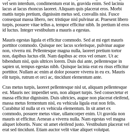
vel sem interdum, condimentum erat in, gravida enim. Sed lacinia
lacus at lacus rhoncus laoreet. Aliquam quis placerat eros. Morbi
mattis turpis pretium, dignissim metus sed, convallis nisi. Fusce
consequat massa libero, nec tristique nisl pulvinar at. Praesent libero
turpis, posuere vitae tellus a, tempor efficitur nibh. In pretium id eros
id luctus. Integer vestibulum a mauris a egestas.
Mauris egestas ligula et efficitur commodo. Sed at mi eget mauris
porttitor commodo. Quisque nec lacus scelerisque, pulvinar augue
non, viverra mi. Pellentesque magna nulla, laoreet pretium tortor
non, dapibus luctus elit. Nam dapibus ac eros vel ornare. Ut ac
bibendum nisl, quis ultrices lorem. Duis dui ante, pellentesque in
sapien ut, tempus egestas nibh. Quisque lacinia erat eu risus efficitur
porttitor. Nullam ac enim at dolor posuere viverra in eu ex. Mauris
elit turpis, rutrum et orci ac, tincidunt elementum ante.
Cras metus turpis, laoreet pellentesque nisl ut, aliquam pellentesque
est. Mauris nec imperdiet sem, non aliquet turpis. Sed consectetur et
massa efficitur dignissim. Duis ultricies, augue non placerat eleifend,
massa metus fermentum nisl, eu vehicula ligula erat non felis.
Curabitur id nulla ut ex vehicula elementum. In sit amet ex
commodo, posuere metus vitae, ullamcorper enim. Ut gravida non
mauris ut efficitur. Aenean a viverra nulla. Nam egestas vel magna
aliquet lobortis. Nunc sit amet eleifend justo. Vestibulum placerat vel
erat sed tincidunt. Etiam auctor velit vitae aliquet volutpat.