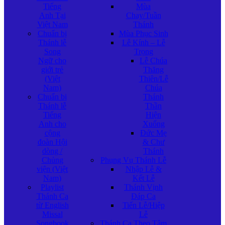
Tiếng
Mùa
Anh Tại
Chay/Tuần
Việt Nam
Thánh
Chuẩn bị
Mùa Phục Sinh
Thánh lễ
Lễ Kính – Lễ
Song
Trọng
Ngữ cho
Lễ Chúa
giới trẻ
Thăng
(Việt
Thiên/Lễ
Nam)
Chúa
Chuẩn bị
Thánh
Thánh lễ
Thần
Tiếng
Hiện
Anh cho
Xuống
cộng
Đức Mẹ
đoàn Hội
& Chư
dòng /
Thánh
Chủng
Phụng Vụ Thánh Lễ
viện (Việt
Nhập Lễ &
Nam)
Kết Lễ
Playlist
Thánh Vịnh
Thánh Ca
Đáp Ca
từ English
Tiến Lễ/Hiệp
Missal
Lễ
Songbook
Thánh Ca Theo Tâm