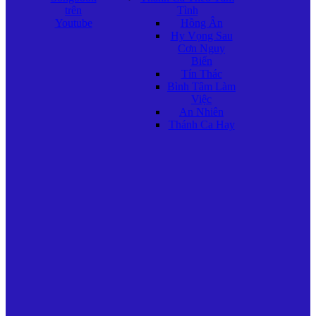
trên
Tình
Youtube
Hồng Ân
Hy Vọng Sau
Cơn Nguy
Biến
Tín Thác
Bình Tâm Làm
Việc
An Nhiên
Thánh Ca Hay