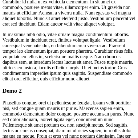
Curabitur id nulla ut ex vehicula elementum. In sit amet ex
commodo, posuere metus vitae, ullamcorper enim. Ut gravida non
mauris ut efficitur. Aenean a viverra nulla. Nam egestas vel magna
aliquet lobortis. Nunc sit amet eleifend justo. Vestibulum placerat vel
erat sed tincidunt. Etiam auctor velit vitae aliquet volutpat.
In maximus nibh odio, vitae ornare magna condimentum lobortis.
Vestibulum in tincidunt erat, finibus volutpat ligula. Vestibulum
consequat venenatis dui, eu bibendum arcu viverra ac. Praesent
tempor leo elementum ipsum posuere pharetra. Curabitur risus felis,
vulputate eu tellus in, scelerisque mattis neque. Nam rhoncus
dapibus sem, at interdum lectus luctus sit amet. Fusce turpis mauris,
ultrices eu justo a, iaculis efficitur turpis. Ut et metus tortor. Cras
condimentum imperdiet ipsum quis sagittis. Suspendisse commodo
elit at orci efficitur, quis efficitur nunc aliquet.
Demo 2
Phasellus congue, orci ut pellentesque feugiat, ipsum velit porttitor
nisi, sed congue quam mauris ut purus. Maecenas sapien enim,
commodo elementum dolor congue, posuere accumsan purus. Nunc
sed dolor aliquam, laoreet ligula eget, condimentum nunc.
Pellentesque sit amet pretium ex, non suscipit metus. Sed sagittis,
lectus ac cursus consequat, diam mi ultricies sapien, in mollis dolor
magna eu neque. Proin at eros vel nunc pretium dignissim. Integer