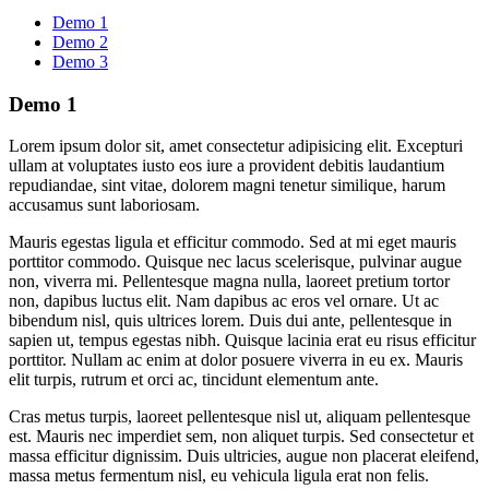
Demo 1
Demo 2
Demo 3
Demo 1
Lorem ipsum dolor sit, amet consectetur adipisicing elit. Excepturi
ullam at voluptates iusto eos iure a provident debitis laudantium
repudiandae, sint vitae, dolorem magni tenetur similique, harum
accusamus sunt laboriosam.
Mauris egestas ligula et efficitur commodo. Sed at mi eget mauris
porttitor commodo. Quisque nec lacus scelerisque, pulvinar augue
non, viverra mi. Pellentesque magna nulla, laoreet pretium tortor
non, dapibus luctus elit. Nam dapibus ac eros vel ornare. Ut ac
bibendum nisl, quis ultrices lorem. Duis dui ante, pellentesque in
sapien ut, tempus egestas nibh. Quisque lacinia erat eu risus efficitur
porttitor. Nullam ac enim at dolor posuere viverra in eu ex. Mauris
elit turpis, rutrum et orci ac, tincidunt elementum ante.
Cras metus turpis, laoreet pellentesque nisl ut, aliquam pellentesque
est. Mauris nec imperdiet sem, non aliquet turpis. Sed consectetur et
massa efficitur dignissim. Duis ultricies, augue non placerat eleifend,
massa metus fermentum nisl, eu vehicula ligula erat non felis.