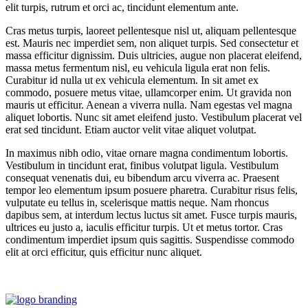
elit turpis, rutrum et orci ac, tincidunt elementum ante.
Cras metus turpis, laoreet pellentesque nisl ut, aliquam pellentesque
est. Mauris nec imperdiet sem, non aliquet turpis. Sed consectetur et
massa efficitur dignissim. Duis ultricies, augue non placerat eleifend,
massa metus fermentum nisl, eu vehicula ligula erat non felis.
Curabitur id nulla ut ex vehicula elementum. In sit amet ex
commodo, posuere metus vitae, ullamcorper enim. Ut gravida non
mauris ut efficitur. Aenean a viverra nulla. Nam egestas vel magna
aliquet lobortis. Nunc sit amet eleifend justo. Vestibulum placerat vel
erat sed tincidunt. Etiam auctor velit vitae aliquet volutpat.
In maximus nibh odio, vitae ornare magna condimentum lobortis.
Vestibulum in tincidunt erat, finibus volutpat ligula. Vestibulum
consequat venenatis dui, eu bibendum arcu viverra ac. Praesent
tempor leo elementum ipsum posuere pharetra. Curabitur risus felis,
vulputate eu tellus in, scelerisque mattis neque. Nam rhoncus
dapibus sem, at interdum lectus luctus sit amet. Fusce turpis mauris,
ultrices eu justo a, iaculis efficitur turpis. Ut et metus tortor. Cras
condimentum imperdiet ipsum quis sagittis. Suspendisse commodo
elit at orci efficitur, quis efficitur nunc aliquet.